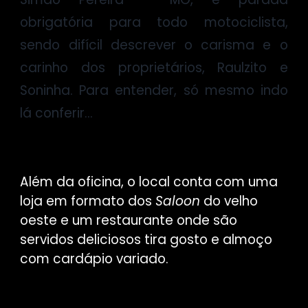
obrigatória para todo motociclista,
sendo difícil descrever o carisma e o
carinho dos proprietários, Raulzito e
Soninha. Para entender, só mesmo indo
lá conferir...
Além da oficina, o local conta com uma
loja em formato dos
Saloon
do velho
oeste e um restaurante onde são
servidos deliciosos tira gosto e almoço
com cardápio variado.