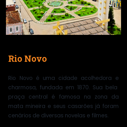
Rio Novo
Rio Novo é uma cidade acolhedora e
charmosa, fundada em 1870. Sua bela
praça central é famosa na zona da
mata mineira e seus casarões já foram
cenários de diversas novelas e filmes.